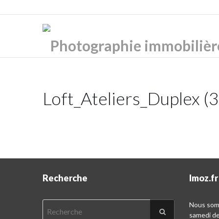
Loft_Ateliers_Duplex (
Recherche
Imoz.fr
Nous somm
samedi d