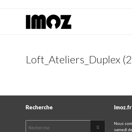
Loft_Ateliers_Duplex (
Recherche
Imoz.fr
Nous somm
samedi d