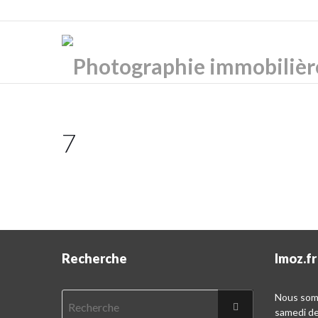
7
Recherche
Imoz.fr
Nous somm
samedi d