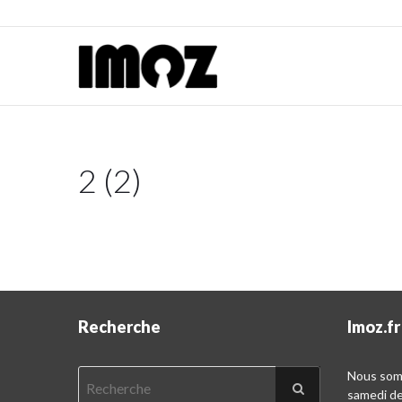
2 (2)
Recherche
Imoz.fr
Nous somm
samedi d