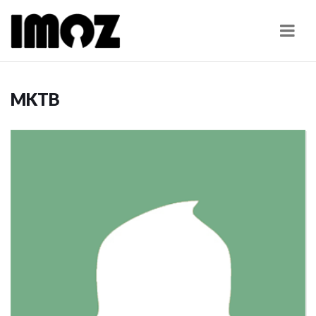
Navi
MKTB