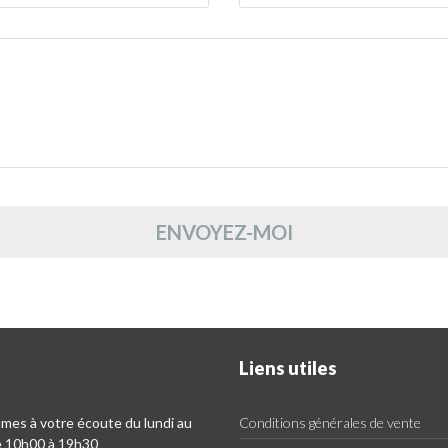
ENVOYEZ-MOI
Liens utiles
es à votre écoute du lundi au
Conditions générales de vente
e 10h00 à 19h30