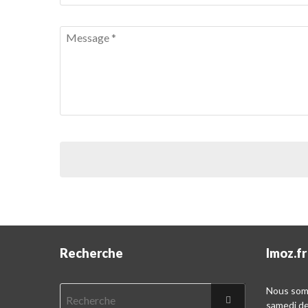
Recherche
Imoz.fr
Nous somm
samedi d