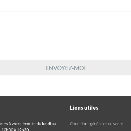
ENVOYEZ-MOI
Liens utiles
es à votre écoute du lundi au
Conditions générales de vente
e 10h00 à 19h30