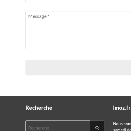
Recherche
Imoz.fr
Nous somm
samedi d