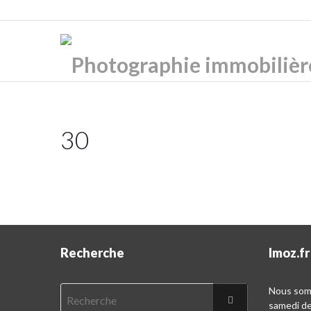
30
Recherche
Imoz.fr
Nous somm
samedi d